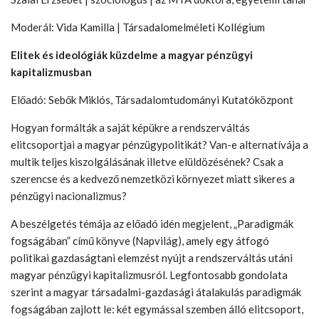
Moderál: Vida Kamilla | Társadalomelméleti Kollégium
Elitek és ideológiák küzdelme a magyar pénzügyi
kapitalizmusban
Előadó: Sebők Miklós, Társadalomtudományi Kutatóközpont
Hogyan formálták a saját képükre a rendszerváltás
elitcsoportjai a magyar pénzügypolitikát? Van-e alternatívája a
multik teljes kiszolgálásának illetve elüldözésének? Csak a
szerencse és a kedvező nemzetközi környezet miatt sikeres a
pénzügyi nacionalizmus?
A beszélgetés témája az előadó idén megjelent, „Paradigmák
fogságában” című könyve (Napvilág), amely egy átfogó
politikai gazdaságtani elemzést nyújt a rendszerváltás utáni
magyar pénzügyi kapitalizmusról. Legfontosabb gondolata
szerint a magyar társadalmi-gazdasági átalakulás paradigmák
fogságában zajlott le: két egymással szemben álló elitcsoport,