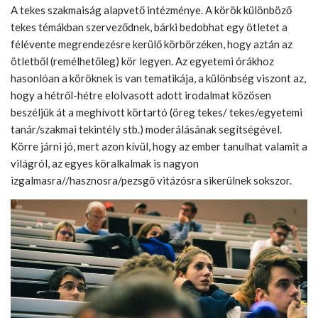
A tekes szakmaiság alapvető intézménye. A körök különböző
tekes témákban szerveződnek, bárki bedobhat egy ötletet a
félévente megrendezésre kerülő körbörzéken, hogy aztán az
ötletből (remélhetőleg) kör legyen. Az egyetemi órákhoz
hasonlóan a köröknek is van tematikája, a különbség viszont az,
hogy a hétről-hétre elolvasott adott irodalmat közösen
beszéljük át a meghívott körtartó (öreg tekes/ tekes/egyetemi
tanár/szakmai tekintély stb.) moderálásának segítségével.
Körre járni jó, mert azon kívül, hogy az ember tanulhat valamit a
világról, az egyes köralkalmak is nagyon
izgalmasra//hasznosra/pezsgő vitázósra sikerülnek sokszor.