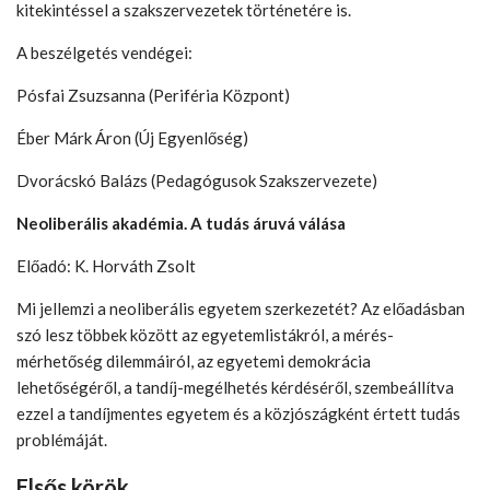
kitekintéssel a szakszervezetek történetére is.
A beszélgetés vendégei:
Pósfai Zsuzsanna (Periféria Központ)
Éber Márk Áron (Új Egyenlőség)
Dvorácskó Balázs (Pedagógusok Szakszervezete)
Neoliberális akadémia. A tudás áruvá válása
Előadó: K. Horváth Zsolt
Mi jellemzi a neoliberális egyetem szerkezetét? Az előadásban
szó lesz többek között az egyetemlistákról, a mérés-
mérhetőség dilemmáiról, az egyetemi demokrácia
lehetőségéről, a tandíj-megélhetés kérdéséről, szembeállítva
ezzel a tandíjmentes egyetem és a közjószágként értett tudás
problémáját.
Elsős körök