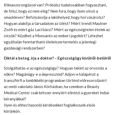
Klímaszorongásod van? Próbálsz tudatosabban fogyasztani,
de félsz, hogy ez nem elég? Nem fura, hogy ilyen olcsó a
smackleves? Befolyásolja a lakóhelyed, hogy hol vásárolsz?
Hogyan alakítja a társadalom az ízlést? Miért trendi Mautner
Zsófi és miért gáz Laci bácsi? Miért az egészségtelen ételek az
olcsók? Küzdhet a Monsanto az emberi jogokért? Létezhet
egyáltalán fenntartható élelmiszertermelés a jelenlegi
gazdasági rendszerben?
Diktál a beteg, írja a doktor? – Egészségügy kívülről-belülről
Szolgáltatás-e az egészségügy? Hogyan tekint az orvoslás a
nőkre? Magánügy-e a depressziód? Adjon-e hálapénzt a
transzférfi a lombikbébi programban történő előresorolásért
az omló vakolatú János Kórházban, ha szemben a Beauty
Medical Center csak kétszer ennyiért elintézi a gyereket indiai
béranyákkal?
Ilyen és ehhez hasonló kérdésekkel foglalkozunk elsős
körünkön.