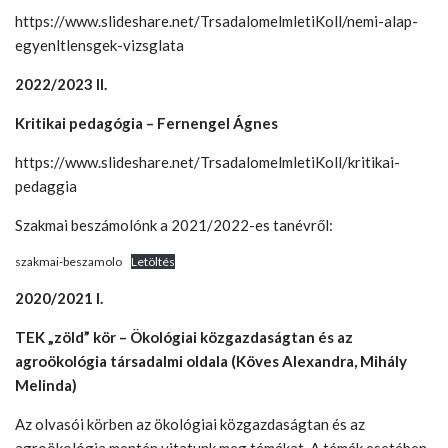
https://www.slideshare.net/TrsadalomelmletiKoll/nemi-alap-
egyenltlensgek-vizsglata
2022/2023 II.
Kritikai pedagógia – Fernengel Ágnes
https://www.slideshare.net/TrsadalomelmletiKoll/kritikai-
pedaggia
Szakmai beszámolónk a 2021/2022-es tanévről:
szakmai-beszamolo
Letöltés
2020/2021 I.
TEK „zöld” kör – Ökológiai közgazdaságtan és az
agroökológia társadalmi oldala (Köves Alexandra, Mihály
Melinda)
Az olvasói körben az ökológiai közgazdaságtan és az