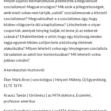
Milyen sajátos mechanizmusok jellemezték a megvalósult
szocializmust Magyarországon? Mik azok a jellegzetességek,
amik miatt sokan nem tartják „valódi” szocializmusnak a létezett
szocializmust? Megvalósulhat-e a szocializmus úgy, hogy
közben világszerte dúl a kapitalizmus? Létezhetnek-e olyan
csoportok, amelyek tényleg tudják, mi lenne jó az emberek
számára? Eltekinthetünk-e attól, hogy egy közösség minden
tagja egyenértékűen szóljon bele a közösség életének
alakulásába? Milyen lehetett volna egy ténylegesen szocialista
társadalom az adott kor kontextusában? Mit lehetett volna
jobban csinálni?
A kerekasztal résztvevői:
Éber Márk Áron | szociológus | Helyzet Műhely, Új Egyenlőség,
ELTE TáTK
Krausz Tamás | történész | az MTA doktora, Eszmélet,
professor emeritus
Szalai Erzsébet | szociológus | az MTA doktora, egyetemi tanár