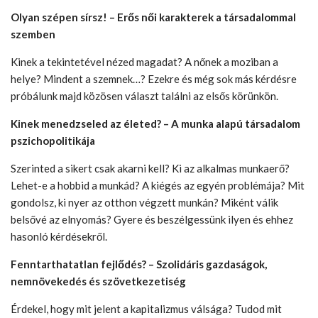
Olyan szépen sírsz! – Erős női karakterek a társadalommal
szemben
Kinek a tekintetével nézed magadat? A nőnek a moziban a
helye? Mindent a szemnek…? Ezekre és még sok más kérdésre
próbálunk majd közösen választ találni az elsős körünkön.
Kinek menedzseled az életed? – A munka alapú társadalom
pszichopolitikája
Szerinted a sikert csak akarni kell? Ki az alkalmas munkaerő?
Lehet-e a hobbid a munkád? A kiégés az egyén problémája? Mit
gondolsz, ki nyer az otthon végzett munkán? Miként válik
belsővé az elnyomás? Gyere és beszélgessünk ilyen és ehhez
hasonló kérdésekről.
Fenntarthatatlan fejlődés? – Szolidáris gazdaságok,
nemnövekedés és szövetkezetiség
Érdekel, hogy mit jelent a kapitalizmus válsága? Tudod mit