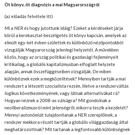
Öt könyv, öt diagnózis a mai Magyarországról
(az előadás felvétele itt)
Mi a NER és hogy jutottunk idáig? Ezeket a kérdéseket járja
körül a kerekasztal-beszélgetés öt könyv kapcsán, amelyek az
elmúlt egy-két évben születtek és különböző nézőpontokból
vizsgálják
Magyarország jelenlegi helyzetét. A művekben
közös, hogy az ország politikai és gazdasági fejleményeit
kritikailag, a globális kapitalizmusban elfoglalt helyzete
alapján, annak összefüggéseiben vizsgálják. De miben
különböznek ezek a megközelítések? Mennyiben tartják a mai
rendszert a létezett szocialista rezsim, illetve a rendszerváltás
logikus következményének, vagy látnak alternatívákat rá?
Hogyan néznek a 2008-as válságra? Mit gondolnak a
neoliberalizmusról mint jelenségről, mikorra teszik a kezdetét?
Mennyi autonómiát tulajdonítanak a NER szereplőinek, a
rendszer mekkora részét tartják a globális világgazdaság által
meghatározottnak? Mit tartanak a legfontosabb különbségnek