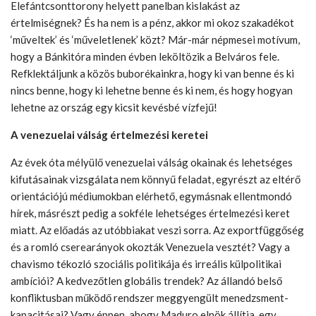
Elefántcsonttorony helyett panelban kislakást az
értelmiségnek? És ha nem is a pénz, akkor mi okoz szakadékot
‘műveltek’ és ‘műveletlenek’ közt? Már-már népmesei motívum,
hogy a Bánkitóra minden évben leköltözik a Belváros fele.
Refklektáljunk a közös buborékainkra, hogy ki van benne és ki
nincs benne, hogy ki lehetne benne és ki nem, és hogy hogyan
lehetne az ország egy kicsit kevésbé vízfejű!
A venezuelai válság értelmezési keretei
Az évek óta mélyülő venezuelai válság okainak és lehetséges
kifutásainak vizsgálata nem könnyű feladat, egyrészt az eltérő
orientációjú médiumokban elérhető, egymásnak ellentmondó
hírek, másrészt pedig a sokféle lehetséges értelmezési keret
miatt. Az előadás az utóbbiakat veszi sorra. Az exportfüggőség
és a romló cserearányok okozták Venezuela vesztét? Vagy a
chavismo tékozló szociális politikája és irreális külpolitikai
ambíciói? A kedvezőtlen globális trendek? Az állandó belső
konfliktusban működő rendszer meggyengült menedzsment-
kapacitásai? Vagy éppen, ahogy Maduro elnök állítja, egy