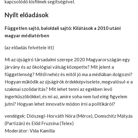
kapcsolódó kisfilmek segítségével.
Nyílt előadások
Független sajtó, baloldali sajtó: Kilátások a 2010 utáni
magyar médiatérben
(az előadás felvétele itt)
Mi az újságíró társadalmi szerepe 2020 Magyarországán egy
járvány és az ökológiai válság közepette?
Mit jelent a
függetlenség? Mitől nehéz és mitől jó ma a médiában dolgozni?
Hogyan működik az
újságírók érdekképviselete, megvalósul-e a
szakmai szolidaritás? Mit lehet tenni az egekben levő
ingerküszöbökkel, és mi az, amire soha nem tud elég figyelem
jutni? Hogyan lehet innovatív módon írni
a politikáról?
vendégek: Diószegi-Horváth Nóra (Mérce),
Domschitz Mátyás
(Partizán)
és Előd Fruzsina (Telex)
Moderátor: Vida Kamilla