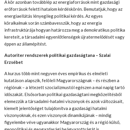
A kör azonban továbblép az energiaforrások mint gazdasági
erőforrások feletti hatalom kérdéskörén. Bemutatjuk, hogy az
energiaellátás lényegileg politikai kérdés. Az egyes
köralkalmak során számbavesszük, hogy az energia
infrastruktúrája hogyan határozza meg a demokratikus politika
kereteit, a társadalmi egyenlőtlenségek újratermelődését vagy
éppen az államépítést.
Autoriter rendszerek politikai gazdaságtana – Szalai
Erzsébet
A kurzus több mint negyven éves empirikus és elméleti
kutatáson alapszik, felöleli Magyarországnak – és részben a
régiónak – a létezett szocializmustól egészen a mai napig tartó
időszakát. Elsősorban politikai gazdaságtani megközelítésből
elemezzük a társadalmi-hatalmi viszonyok és azok változásait,
kiemelt jelentőséget tulajdonítva a gazdasági hatalmi
viszonyoknak, és ezen viszonyok dinamikájának – mindig
figyelembe véve ugyanakkor Magyarország és a régió külső,
geopolitikai és geogazdasági beágyazottságát is.