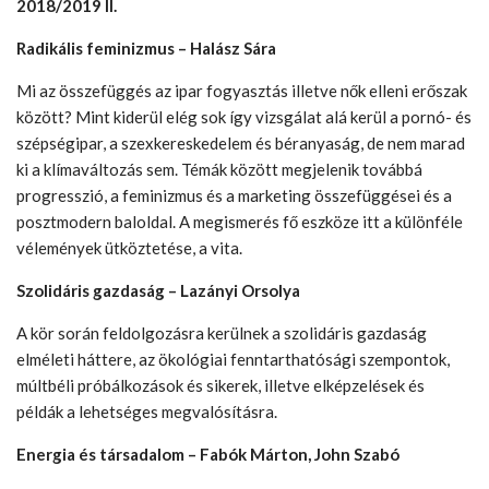
2018/2019 II.
Radikális feminizmus – Halász Sára
Mi az összefüggés az ipar fogyasztás illetve nők elleni erőszak
között? Mint kiderül elég sok így vizsgálat alá kerül a
pornó- és
szépségipar, a szexkereskedelem és béranyaság, de nem marad
ki a klímaváltozás sem. Témák között megjelenik továbbá
progresszió, a feminizmus és a marketing összefüggései és a
posztmodern baloldal. A megismerés fő eszköze itt a különféle
vélemények ütköztetése, a vita.
Szolidáris gazdaság – Lazányi Orsolya
A kör során feldolgozásra kerülnek a szolidáris gazdaság
elméleti háttere, az ökológiai fenntarthatósági szempontok,
múltbéli próbálkozások és sikerek, illetve elképzelések és
példák a lehetséges megvalósításra.
Energia és társadalom – Fabók Márton, John Szabó