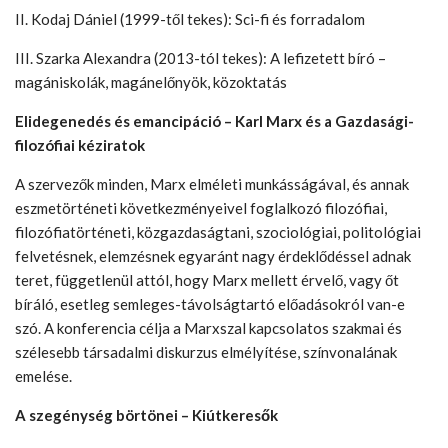
II. Kodaj Dániel (1999-től tekes): Sci-fi és forradalom
III. Szarka Alexandra (2013-tól tekes): A lefizetett bíró –
magániskolák, magánelőnyök, közoktatás
Elidegenedés és emancipáció – Karl Marx és a Gazdasági-
filozófiai kéziratok
A szervezők minden, Marx elméleti munkásságával, és annak
eszmetörténeti következményeivel foglalkozó filozófiai,
filozófiatörténeti, közgazdaságtani, szociológiai, politológiai
felvetésnek, elemzésnek egyaránt nagy érdeklődéssel adnak
teret, függetlenül attól, hogy Marx mellett érvelő, vagy őt
bíráló, esetleg semleges-távolságtartó előadásokról van-e
szó. A konferencia célja a Marxszal kapcsolatos szakmai és
szélesebb társadalmi diskurzus elmélyítése, színvonalának
emelése.
A szegénység börtönei – Kiútkeresők