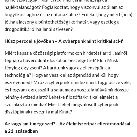
hajléktalanságot? Foglalkoztat, hogy viszonyul az állam az
öngyilkossághoz és az eutanáziához? Érdekel, hogy miért (nem)
jó, ha alacsony a büntethetőségi korhatár, vagy esetleg a
drogpolitikáról hallanál szívesen?
Húsz perccel a jövőben – A cyberpunk mint kritikai sci-fi
Miért kapsz a közösségi platformokon hirdetést arról, amiről
tegnap a haveroddal élőszóban beszélgettél? Elon Musk
tényleg egy zseni? A barátunk vagy az ellenségünk a
technológia? Hogyan veszik el az ágenciád anélkül, hogy
észrevennéd? Mi az a cyberpunk, mindez miért függ össze vele,
és hogyan regresszált a saját maga nosztalgiájává mindössze
néhány évtized alatt? Lehet-e filozófia/kritikai elmélet a
szórakoztató média? Miért lehet megvalósult cyberpunk
disztópiának nevezni a mai Kínát?
Az vagy amit megeszel? – Az élelmiszeripar ellentmondásai
a 21. században