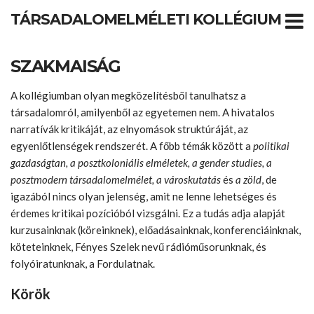
T
TÁRSADALOMELMÉLETI KOLLÉGIUM
m
SZAKMAISÁG
A kollégiumban olyan megközelítésből tanulhatsz a
társadalomról, amilyenből az egyetemen nem. A hivatalos
narratívák kritikáját, az elnyomások struktúráját, az
egyenlőtlenségek rendszerét. A főbb témák között a
politikai
gazdaságtan, a posztkoloniális elméletek, a gender studies, a
posztmodern társadalomelmélet, a városkutatás
és
a zöld
, de
igazából nincs olyan jelenség, amit ne lenne lehetséges és
érdemes kritikai pozícióból vizsgálni. Ez a tudás adja alapját
kurzusainknak (köreinknek), előadásainknak, konferenciáinknak,
köteteinknek,
Fényes Szelek
nevű rádióműsorunknak, és
folyóiratunknak, a Fordulatnak.
Körök