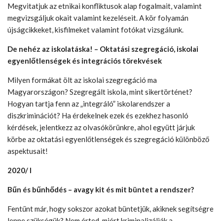
Megvitatjuk az etnikai konfliktusok alap fogalmait, valamint
megvizsgáljuk okait valamint kezeléseit. A kör folyamán
újságcikkeket, kisfilmeket valamint fotókat vizsgálunk.
De nehéz az iskolatáska! – Oktatási szegregáció, iskolai
egyenlőtlenségek és integrációs törekvések
Milyen formákat ölt az iskolai szegregáció ma
Magyarországon? Szegregált iskola, mint sikertörténet?
Hogyan tartja fenn az „integráló” iskolarendszer a
diszkriminációt? Ha érdekelnek ezek és ezekhez hasonló
kérdések, jelentkezz az olvasókörünkre, ahol együtt járjuk
körbe az oktatási egyenlőtlenségek és szegregáció különböző
aspektusait!
2020/ I
Bűn és bűnhődés – avagy kit és mit büntet a rendszer?
Fentűnt már, hogy sokszor azokat büntetjük, akiknek segítségre
lenne szükségük? Nem érted, miért kriminalizálják a