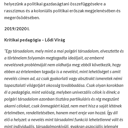
helyezünk a politikai gazdaságtani összefüggésekre a
rasszizmus és a koloniális politikai erőszak megjelenésében és
megerősödésében.
2019/2020 I.
Kritikai pedagógia – Lődi Virág
“Egy társadalom, mely mint a mai polgári társadalom, elvesztette és
a történelem folyamán megtagadta ideáljait, az emberré
nevelésnek problémáját nem oldhatja meg; ebből következik, hogy
ebben az értelemben tagadja is a nevelést, mint lehetőséget s amit
nevelés címen ad, az csak gyakorlati vagy absztrakt ismeretek némi
tapasztalati világotjárt okosság továbbadása. Csak olyan korokban
él a pedagógia, mint valóság, melyben univerzális célok is élnek; a
polgári társadalom azonban tisztára partikuláris és rég megszünt
akarni célokat, csak önmagáért küzd, nem mert hisz a saját létének
értelmében, rendeltetésében, hanem mert ereje van hozzá. Így áll
elő a helyzet: a nevelés mint társadalmi funkció lehetetlenné vált és
mint individuális, társadalmonkivüli, gyakran aszociális jelenség