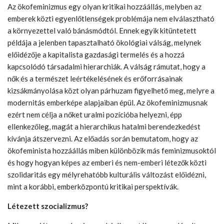
Az ökofeminizmus egy olyan kritikai hozzáállás, melyben az
emberek közti egyenlőtlenségek problémája nem elválasztható
a környezettel való bánásmódtól. Ennek egyik kitüntetett
példája a jelenben tapasztalható ökológiai válság, melynek
előidézője a kapitalista gazdasági termelés és a hozzá
kapcsolódó társadalmi hierarchiák. A válság rámutat, hogy a
nők és a természet leértékelésének és erőforrásainak
kizsákmányolása közt olyan párhuzam figyelhető meg, melyre a
modernitás emberképe alapjaiban épül. Az ökofeminizmusnak
ezért nem célja a nőket uralmi pozícióba helyezni, épp
ellenkezőleg, magát a hierarchikus hatalmi berendezkedést
kívánja átszervezni. Az előadás során bemutatom, hogy az
ökofeminista hozzáállás miben különbözik más feminizmusoktól
és hogy hogyan képes az emberi és nem-emberi létezők közti
szolidaritás egy mélyrehatóbb kulturális változást előidézni,
mint a korábbi, emberközpontú kritikai perspektívák.
Létezett szocializmus?