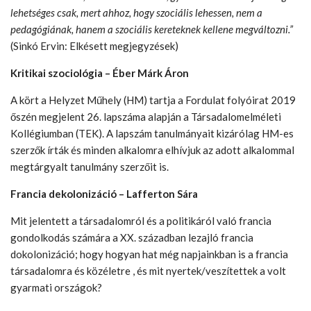
lehetséges csak, mert ahhoz, hogy szociális lehessen, nem a
pedagógiának, hanem a szociális
kereteknek kellene megváltozni.”
(Sinkó Ervin: Elkésett megjegyzések)
Kritikai szociológia – Éber Márk Áron
A kört a Helyzet Műhely (HM) tartja a Fordulat folyóirat 2019
őszén megjelent 26. lapszáma alapján a Társadalomelméleti
Kollégiumban (TEK). A lapszám tanulmányait kizárólag HM-es
szerzők írták és minden alkalomra elhívjuk az adott alkalommal
megtárgyalt tanulmány szerzőit is.
Francia dekolonizáció –
Lafferton Sára
Mit jelentett a társadalomról és a politikáról való francia
gondolkodás számára a XX. században lezajló francia
dokolonizáció; hogy hogyan hat még napjainkban is a francia
társadalomra és közéletre , és mit nyertek/veszítettek a volt
gyarmati országok?