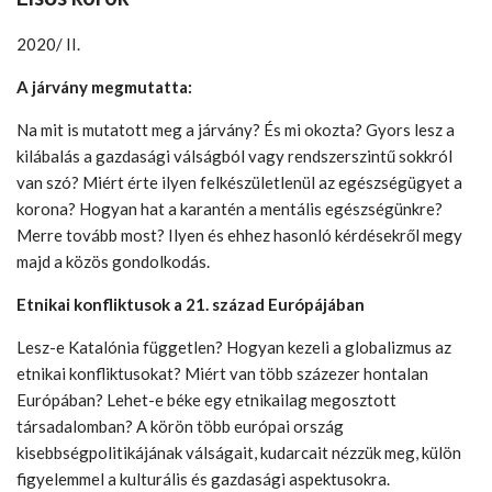
2020/ II.
A járvány megmutatta:
Na mit is mutatott meg a járvány? És mi okozta? Gyors lesz a
kilábalás a gazdasági válságból vagy rendszerszintű sokkról
van szó? Miért érte ilyen felkészületlenül az egészségügyet a
korona? Hogyan hat a karantén a mentális egészségünkre?
Merre tovább most? Ilyen és ehhez hasonló kérdésekről megy
majd a közös gondolkodás.
Etnikai konfliktusok a 21. század Európájában
Lesz-e Katalónia független? Hogyan kezeli a globalizmus az
etnikai konfliktusokat? Miért van több százezer hontalan
Európában? Lehet-e béke egy etnikailag megosztott
társadalomban? A körön több európai ország
kisebbségpolitikájának válságait, kudarcait nézzük meg, külön
figyelemmel a kulturális és gazdasági aspektusokra.