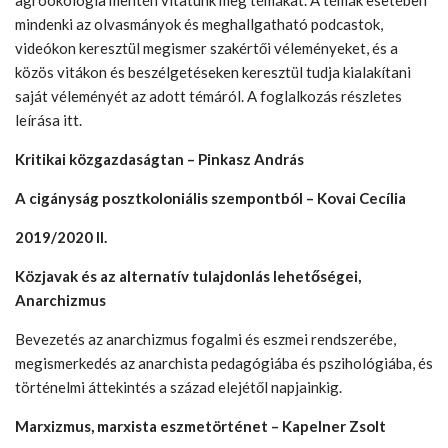
agroökológia mentén vitatunk meg témákat. A témák esetében
mindenki az olvasmányok és meghallgatható podcastok,
videókon keresztül megismer szakértői véleményeket, és a
közös vitákon és beszélgetéseken keresztül tudja kialakítani
saját véleményét az adott témáról. A foglalkozás részletes
leírása
itt
.
Kritikai közgazdaságtan – Pinkasz András
A cigányság posztkoloniális szempontból –
Kovai Cecília
2019/2020 II.
Közjavak és az alternatív tulajdonlás lehetőségei,
Anarchizmus
Bevezetés az anarchizmus fogalmi és eszmei rendszerébe,
megismerkedés az anarchista pedagógiába és pszihológiába, és
történelmi áttekintés a század elejétől napjainkig.
Marxizmus, marxista eszmetörténet – Kapelner Zsolt