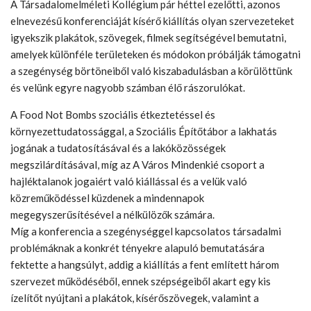
A Társadalomelméleti Kollégium pár héttel ezelőtti, azonos
elnevezésű konferenciáját kísérő kiállítás olyan szervezeteket
igyekszik plakátok, szövegek, filmek segítségével bemutatni,
amelyek különféle területeken és módokon próbálják támogatni
a szegénység börtöneiből való kiszabadulásban a körülöttünk
és velünk egyre nagyobb számban élő rászorulókat.
A Food Not Bombs szociális étkeztetéssel és
környezettudatossággal, a Szociális Építőtábor a lakhatás
jogának a tudatosításával és a lakóközösségek
megszilárdításával, míg az A Város Mindenkié csoport a
hajléktalanok jogaiért való kiállással és a velük való
közreműködéssel küzdenek a mindennapok
megegyszerűsítésével a nélkülözők számára.
Míg a konferencia a szegénységgel kapcsolatos társadalmi
problémáknak a konkrét tényekre alapuló bemutatására
fektette a hangsúlyt, addig a kiállítás a fent említett három
szervezet működéséből, ennek szépségeiből akart egy kis
ízelítőt nyújtani a plakátok, kísérőszövegek, valamint a