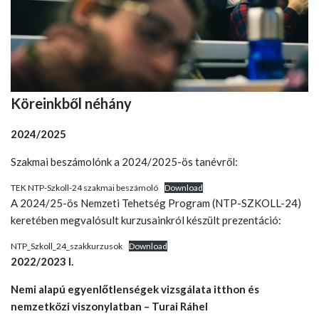
Köreinkből néhány
2024/2025
Szakmai beszámolónk a 2024/2025-ös tanévről:
TEK NTP-Szkoll-24 szakmai beszámoló
Download
A 2024/25-ös Nemzeti Tehetség Program (NTP-SZKOLL-24)
keretében megvalósult kurzusainkról készült prezentáció:
NTP_Szkoll_24_szakkurzusok
Download
2022/2023 I.
Nemi alapú egyenlőtlenségek vizsgálata itthon és
nemzetközi viszonylatban – Turai Ráhel