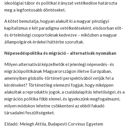
ideológiai tábor és politikai irányzat vetélkedése határozta
meg a legfontosabb döntéseket.
A kötet bemutatja, hogyan alakult ki a magyar pénzügyi
kapitalizmus e két paradigma vetélkedéseként, elsősorban elit-
és értelmiségi csoportoknak kedvezve – miközben a magyar
állampolgárok érdekei háttérbe szorultak.
Népesedéspolitika és migráció – alternatívák nyomában
Milyen alternatívái képzelhetők el jelenlegi népesedés- és
migrációpolitikának Magyarországon illetve Európában,
amennyiben globális-történeti perspektívából vetjük fel a
kérdéseket? Történetileg elemezni fogjuk, hogy miképpen
alakultak a reproduktív jogok, a családalapítás lehetőségei, és a
migrációs politika főbb elemei, és igyekszünk megfogalmazni,
milyen módokon lehetne csökkenteni az ebből fakadó
társadalmi feszültségeket.
Előadó: Melegh Attila, Budapesti Corvinus Egyetem