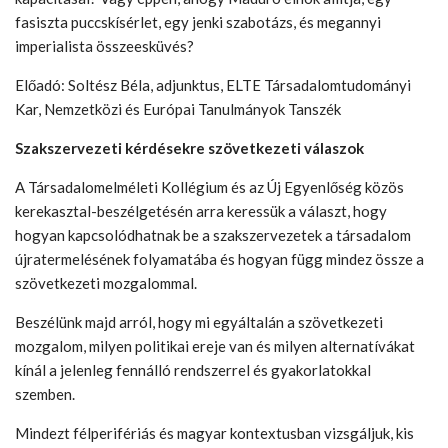
fasiszta puccskísérlet, egy jenki szabotázs, és megannyi
imperialista összeesküvés?
Előadó: Soltész Béla, adjunktus, ELTE Társadalomtudományi
Kar, Nemzetközi és Európai Tanulmányok Tanszék
Szakszervezeti kérdésekre szövetkezeti válaszok
A Társadalomelméleti Kollégium és az Új Egyenlőség közös
kerekasztal-beszélgetésén arra keressük a választ, hogy
hogyan kapcsolódhatnak be a szakszervezetek a társadalom
újratermelésének folyamatába és hogyan függ mindez össze a
szövetkezeti mozgalommal.
Beszélünk majd arról, hogy mi egyáltalán a szövetkezeti
mozgalom, milyen politikai ereje van és milyen alternatívákat
kínál a jelenleg fennálló rendszerrel és gyakorlatokkal
szemben.
Mindezt félperifériás és magyar kontextusban vizsgáljuk, kis