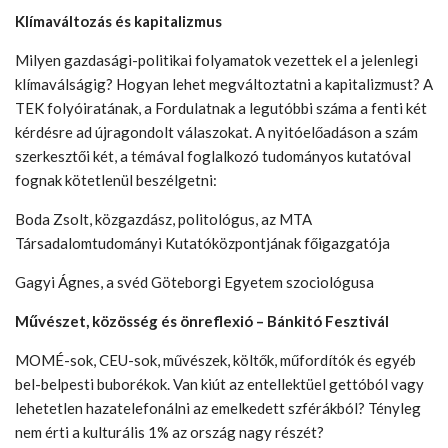
Klímaváltozás és kapitalizmus
Milyen gazdasági-politikai folyamatok vezettek el a jelenlegi
klímaválságig? Hogyan lehet megváltoztatni a kapitalizmust? A
TEK folyóiratának, a Fordulatnak a legutóbbi száma a fenti két
kérdésre ad újragondolt válaszokat. A nyitóelőadáson a szám
szerkesztői két, a témával foglalkozó tudományos kutatóval
fognak kötetlenül beszélgetni:
Boda Zsolt, közgazdász, politológus, az MTA
Társadalomtudományi Kutatóközpontjának főigazgatója
Gagyi Ágnes, a svéd Göteborgi Egyetem szociológusa
Művészet, közösség és önreflexió – Bánkitó Fesztivál
MOMÉ-sok, CEU-sok, művészek, költők, műfordítók és egyéb
bel-belpesti buborékok. Van kiút az entellektüel gettóból vagy
lehetetlen hazatelefonálni az emelkedett szférákból? Tényleg
nem érti a kulturális 1% az ország nagy részét?